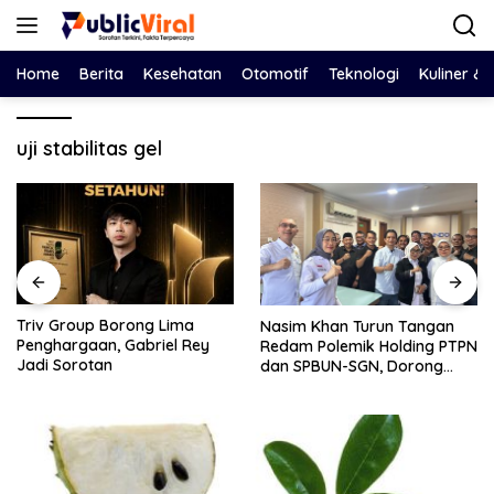
Langsung
ke
konten
Home
Berita
Kesehatan
Otomotif
Teknologi
Kuliner &
uji stabilitas gel
orong Lima
Bawa Salinan
Nasim Khan Turun Tangan
 Gabriel Rey
DPRD, Eko Feb
Redam Polemik Holding PTPN
Dewan Adu D
dan SPBUN-SGN, Dorong
Tegaskan Pe
Solusi Tanpa Aksi Jalanan
Harus Berbasi