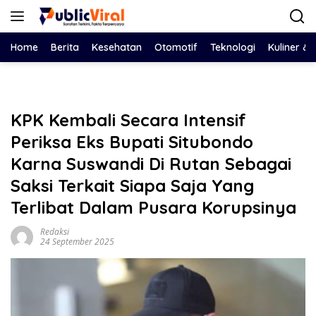
Langsung
ke
konten
Home
Berita
Kesehatan
Otomotif
Teknologi
Kuliner &
KPK Kembali Secara Intensif
Periksa Eks Bupati Situbondo
Karna Suswandi Di Rutan Sebagai
Saksi Terkait Siapa Saja Yang
Terlibat Dalam Pusara Korupsinya
Redaksi
24 September 2025