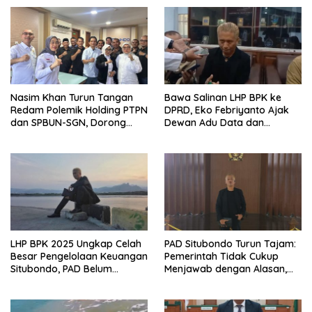
Nasim Khan Turun Tangan
Bawa Salinan LHP BPK ke
Redam Polemik Holding PTPN
DPRD, Eko Febriyanto Ajak
dan SPBUN-SGN, Dorong
Dewan Adu Data dan
Solusi Tanpa Aksi Jalanan
Tegaskan Pengawasan
Harus Berbasis Fakta
LHP BPK 2025 Ungkap Celah
PAD Situbondo Turun Tajam:
Besar Pengelolaan Keuangan
Pemerintah Tidak Cukup
Situbondo, PAD Belum
Menjawab dengan Alasan,
Optimal
Tetapi Harus Menunjukkan
Akuntabilitas.