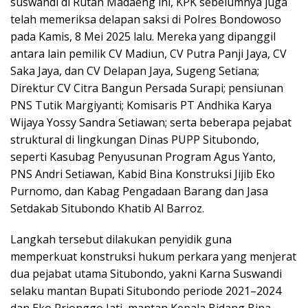
suswandi di Rutan Madaeng ini, KPK sebelumnya juga
telah memeriksa delapan saksi di Polres Bondowoso
pada Kamis, 8 Mei 2025 lalu. Mereka yang dipanggil
antara lain pemilik CV Madiun, CV Putra Panji Jaya, CV
Saka Jaya, dan CV Delapan Jaya, Sugeng Setiana;
Direktur CV Citra Bangun Persada Surapi; pensiunan
PNS Tutik Margiyanti; Komisaris PT Andhika Karya
Wijaya Yossy Sandra Setiawan; serta beberapa pejabat
struktural di lingkungan Dinas PUPP Situbondo,
seperti Kasubag Penyusunan Program Agus Yanto,
PNS Andri Setiawan, Kabid Bina Konstruksi Jijib Eko
Purnomo, dan Kabag Pengadaan Barang dan Jasa
Setdakab Situbondo Khatib Al Barroz.
Langkah tersebut dilakukan penyidik guna
memperkuat konstruksi hukum perkara yang menjerat
dua pejabat utama Situbondo, yakni Karna Suswandi
selaku mantan Bupati Situbondo periode 2021–2024
dan Eko Prionggo Jati, mantan Kepala Bidang Bina