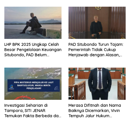
Harus Berbasis Fakta
LHP BPK 2025 Ungkap Celah
PAD Situbondo Turun Tajam:
Besar Pengelolaan Keuangan
Pemerintah Tidak Cukup
Situbondo, PAD Belum
Menjawab dengan Alasan,
Optimal
Tetapi Harus Menunjukkan
Akuntabilitas.
Investigasi Seharian di
Merasa Difitnah dan Nama
Tampora, SITI JENAR
Baiknya Dicemarkan, Vivin
Temukan Fakta Berbeda dari
Tempuh Jalur Hukum
Narasi yang Viral
Laporkan Bos Chatour ke
Polda Jatim