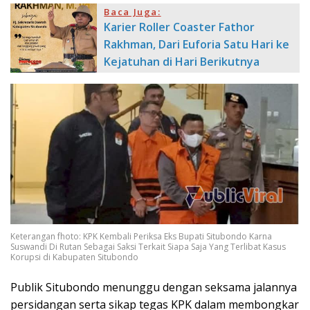
Baca Juga:
Karier Roller Coaster Fathor
Rakhman, Dari Euforia Satu Hari ke
Kejatuhan di Hari Berikutnya
Keterangan fhoto: KPK Kembali Periksa Eks Bupati Situbondo Karna
Suswandi Di Rutan Sebagai Saksi Terkait Siapa Saja Yang Terlibat Kasus
Korupsi di Kabupaten Situbondo
Publik Situbondo menunggu dengan seksama jalannya
persidangan serta sikap tegas KPK dalam membongkar