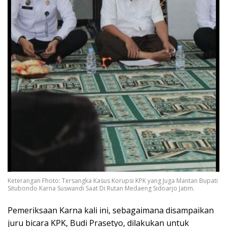
Keterangan Fhoto: Tersangka Kasus Korupsi KPK yang Juga Mantan Bupati
Situbondo Karna Suswandi Saat Di Rutan Medaeng Sidoarjo Jatim.
Pemeriksaan Karna kali ini, sebagaimana disampaikan
juru bicara KPK, Budi Prasetyo, dilakukan untuk