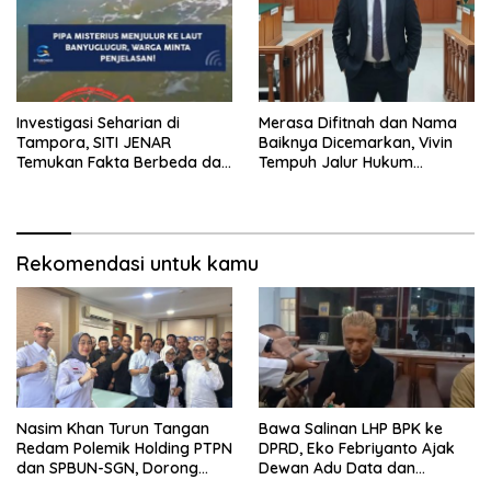
Investigasi Seharian di
Merasa Difitnah dan Nama
Tampora, SITI JENAR
Baiknya Dicemarkan, Vivin
Temukan Fakta Berbeda dari
Tempuh Jalur Hukum
Narasi yang Viral
Laporkan Bos Chatour ke
Polda Jatim
Rekomendasi untuk kamu
Nasim Khan Turun Tangan
Bawa Salinan LHP BPK ke
Redam Polemik Holding PTPN
DPRD, Eko Febriyanto Ajak
dan SPBUN-SGN, Dorong
Dewan Adu Data dan
Solusi Tanpa Aksi Jalanan
Tegaskan Pengawasan