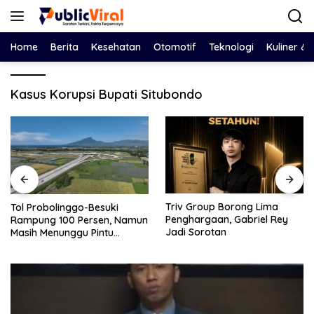
Langsung
ke
konten
Home
Berita
Kesehatan
Otomotif
Teknologi
Kuliner &
Kasus Korupsi Bupati Situbondo
Triv Group Borong Lima
Nasim Khan Turun Tan
i
Penghargaan, Gabriel Rey
Redam Polemik Holdin
, Namun
Jadi Sorotan
dan SPBUN-SGN, Doro
Solusi Tanpa Aksi Jala